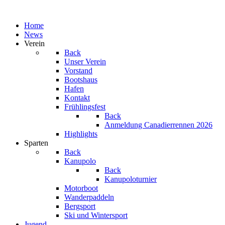
Home
News
Verein
Back
Unser Verein
Vorstand
Bootshaus
Hafen
Kontakt
Frühlingsfest
Back
Anmeldung Canadierrennen 2026
Highlights
Sparten
Back
Kanupolo
Back
Kanupoloturnier
Motorboot
Wanderpaddeln
Bergsport
Ski und Wintersport
Jugend