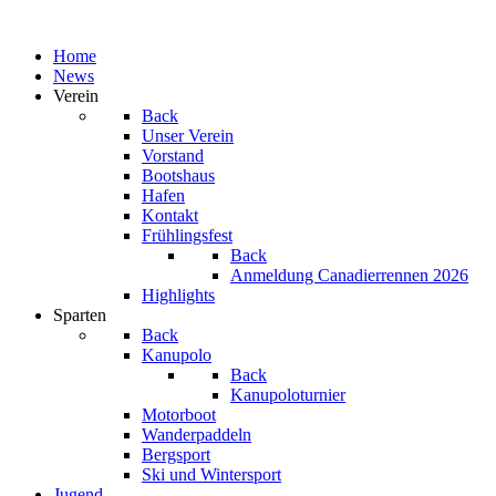
Home
News
Verein
Back
Unser Verein
Vorstand
Bootshaus
Hafen
Kontakt
Frühlingsfest
Back
Anmeldung Canadierrennen 2026
Highlights
Sparten
Back
Kanupolo
Back
Kanupoloturnier
Motorboot
Wanderpaddeln
Bergsport
Ski und Wintersport
Jugend