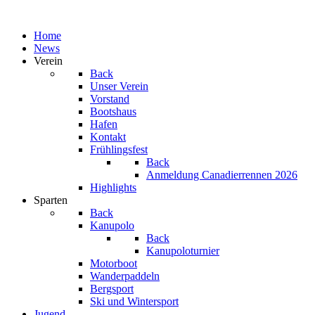
Home
News
Verein
Back
Unser Verein
Vorstand
Bootshaus
Hafen
Kontakt
Frühlingsfest
Back
Anmeldung Canadierrennen 2026
Highlights
Sparten
Back
Kanupolo
Back
Kanupoloturnier
Motorboot
Wanderpaddeln
Bergsport
Ski und Wintersport
Jugend