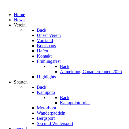
Home
News
Verein
Back
Unser Verein
Vorstand
Bootshaus
Hafen
Kontakt
Frühlingsfest
Back
Anmeldung Canadierrennen 2026
Highlights
Sparten
Back
Kanupolo
Back
Kanupoloturnier
Motorboot
Wanderpaddeln
Bergsport
Ski und Wintersport
Jugend