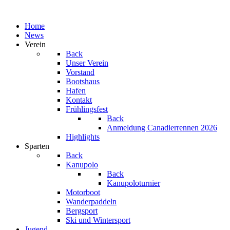
Home
News
Verein
Back
Unser Verein
Vorstand
Bootshaus
Hafen
Kontakt
Frühlingsfest
Back
Anmeldung Canadierrennen 2026
Highlights
Sparten
Back
Kanupolo
Back
Kanupoloturnier
Motorboot
Wanderpaddeln
Bergsport
Ski und Wintersport
Jugend