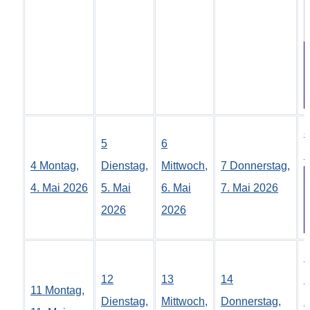
.
8
5
6
M
4
Montag,
Dienstag,
Mittwoch,
7
Donnerstag,
4. Mai 2026
5. Mai
6. Mai
7. Mai 2026
2026
2026
1
12
13
14
1
11
Montag,
Dienstag,
Mittwoch,
Donnerstag,
2