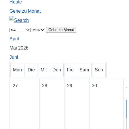
Heute
Gehe zu Monat
Gehe zu Monat
April
Mai 2026
Juni
Mon
Die
Mit
Don
Fre
Sam
Son
27
28
29
30
1
M