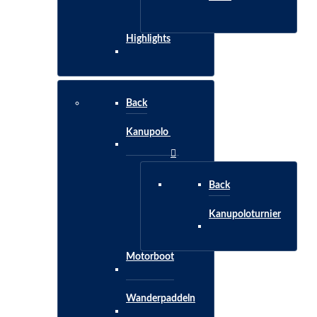
Highlights
Back
Kanupolo
Back
Kanupoloturnier
Motorboot
Wanderpaddeln