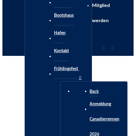
Mitglied
Bootshaus
werden
Hafen
Kontakt
Frühlingsfest
Aktuelle Seite:
Back
Startseite
Anmeldung
Termine
Canadierrennen
2026