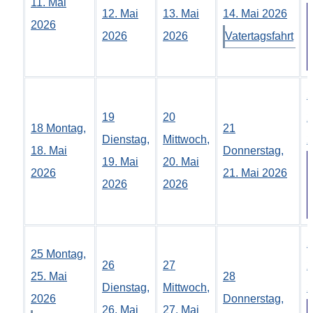
11. Mai
12. Mai
13. Mai
14. Mai 2026
2026
2026
2026
Vatertagsfahrt
2
19
20
2
18
Montag,
21
Dienstag,
Mittwoch,
2
18. Mai
Donnerstag,
19. Mai
20. Mai
2026
21. Mai 2026
2026
2026
2
25
Montag,
26
27
2
25. Mai
28
Dienstag,
Mittwoch,
2
2026
Donnerstag,
26. Mai
27. Mai