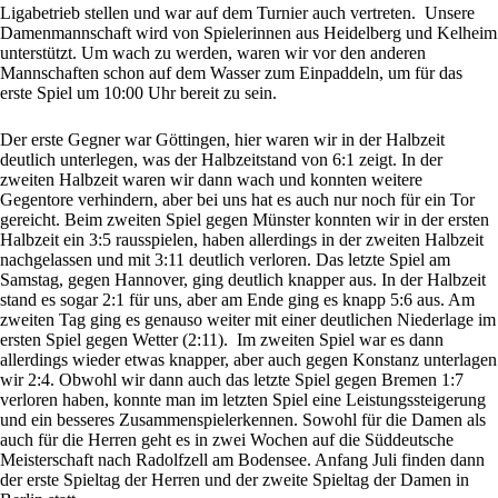
Ligabetrieb stellen und war auf dem Turnier auch vertreten. Unsere
Damenmannschaft wird von Spielerinnen aus Heidelberg und Kelheim
unterstützt. Um wach zu werden, waren wir vor den anderen
Mannschaften schon auf dem Wasser zum Einpaddeln, um für das
erste Spiel um 10:00 Uhr bereit zu sein.
Der erste Gegner war Göttingen, hier waren wir in der Halbzeit
deutlich unterlegen, was der Halbzeitstand von 6:1 zeigt. In der
zweiten Halbzeit waren wir dann wach und konnten weitere
Gegentore verhindern, aber bei uns hat es auch nur noch für ein Tor
gereicht. Beim zweiten Spiel gegen Münster konnten wir in der ersten
Halbzeit ein 3:5 rausspielen, haben allerdings in der zweiten Halbzeit
nachgelassen und mit 3:11 deutlich verloren. Das letzte Spiel am
Samstag, gegen Hannover, ging deutlich knapper aus. In der Halbzeit
stand es sogar 2:1 für uns, aber am Ende ging es knapp 5:6 aus. Am
zweiten Tag ging es genauso weiter mit einer deutlichen Niederlage im
ersten Spiel gegen Wetter (2:11). Im zweiten Spiel war es dann
allerdings wieder etwas knapper, aber auch gegen Konstanz unterlagen
wir 2:4. Obwohl wir dann auch das letzte Spiel gegen Bremen 1:7
verloren haben, konnte man im letzten Spiel eine Leistungssteigerung
und ein besseres Zusammenspielerkennen. Sowohl für die Damen als
auch für die Herren geht es in zwei Wochen auf die Süddeutsche
Meisterschaft nach Radolfzell am Bodensee. Anfang Juli finden dann
der erste Spieltag der Herren und der zweite Spieltag der Damen in