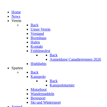
Home
News
Verein
Back
Unser Verein
Vorstand
Bootshaus
Hafen
Kontakt
Frühlingsfest
Back
Anmeldung Canadierrennen 2026
Highlights
Sparten
Back
Kanupolo
Back
Kanupoloturnier
Motorboot
Wanderpaddeln
Bergsport
Ski und Wintersport
Jugend