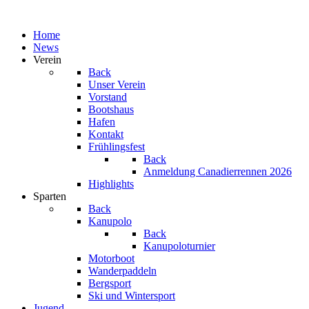
Home
News
Verein
Back
Unser Verein
Vorstand
Bootshaus
Hafen
Kontakt
Frühlingsfest
Back
Anmeldung Canadierrennen 2026
Highlights
Sparten
Back
Kanupolo
Back
Kanupoloturnier
Motorboot
Wanderpaddeln
Bergsport
Ski und Wintersport
Jugend