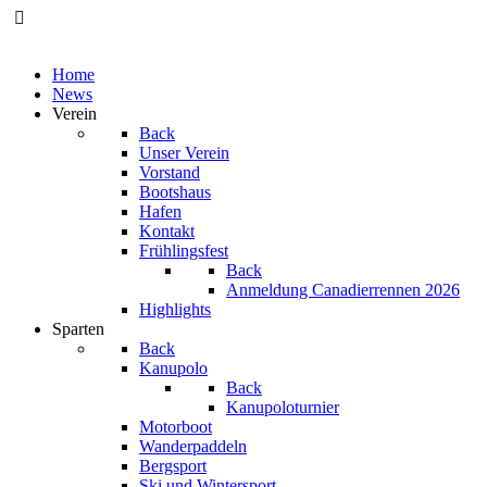
Home
News
Verein
Back
Unser Verein
Vorstand
Bootshaus
Hafen
Kontakt
Frühlingsfest
Back
Anmeldung Canadierrennen 2026
Highlights
Sparten
Back
Kanupolo
Back
Kanupoloturnier
Motorboot
Wanderpaddeln
Bergsport
Ski und Wintersport