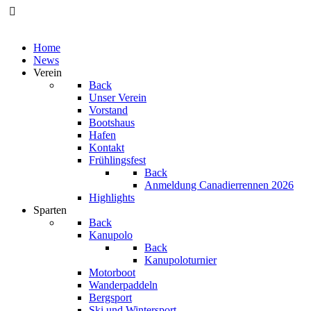
Home
News
Verein
Back
Unser Verein
Vorstand
Bootshaus
Hafen
Kontakt
Frühlingsfest
Back
Anmeldung Canadierrennen 2026
Highlights
Sparten
Back
Kanupolo
Back
Kanupoloturnier
Motorboot
Wanderpaddeln
Bergsport
Ski und Wintersport