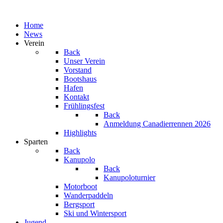
Home
News
Verein
Back
Unser Verein
Vorstand
Bootshaus
Hafen
Kontakt
Frühlingsfest
Back
Anmeldung Canadierrennen 2026
Highlights
Sparten
Back
Kanupolo
Back
Kanupoloturnier
Motorboot
Wanderpaddeln
Bergsport
Ski und Wintersport
Jugend