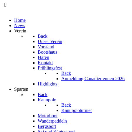
Home
News
Verein
Back
Unser Verein
Vorstand
Bootshaus
Hafen
Kontakt
Frühlingsfest
Back
Anmeldung Canadierrennen 2026
Highlights
Sparten
Back
Kanupolo
Back
Kanupoloturnier
Motorboot
Wanderpaddeln
Bergsport
Ski und Wintersport