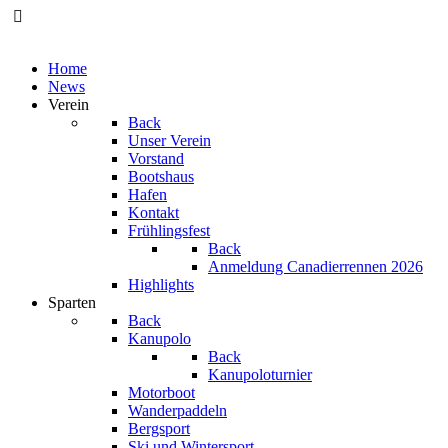
Home
News
Verein
Back
Unser Verein
Vorstand
Bootshaus
Hafen
Kontakt
Frühlingsfest
Back
Anmeldung Canadierrennen 2026
Highlights
Sparten
Back
Kanupolo
Back
Kanupoloturnier
Motorboot
Wanderpaddeln
Bergsport
Ski und Wintersport